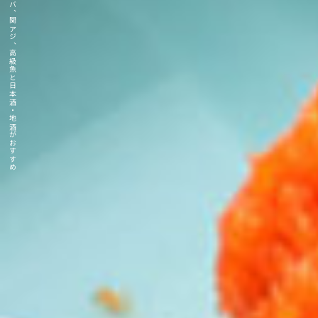
博多・中洲でとらふぐ、イカ活き造り、関サバ、関アジ、高級魚と日本酒・地酒がおすすめ