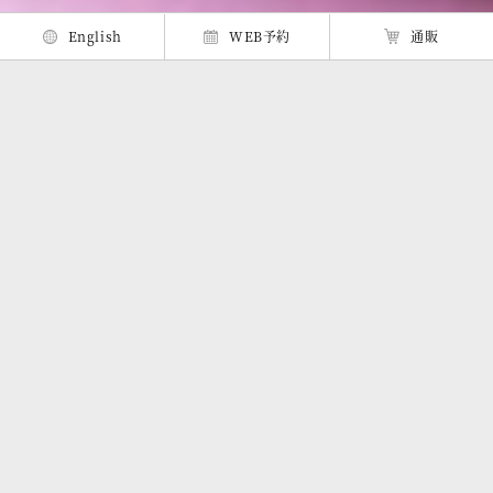
English
WEB予約
通販
オコゼ・
天然とらふぐ
活イカ
伊勢海老など
料理
料理
生け簀料理